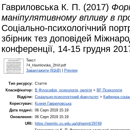
Гавриловська К. П.
(2017)
Фор
маніпулятивному впливу в про
Соціально-психологічний портр
збірник тез доповідей Міжнаро
конференції, 14-15 грудня 2017
Текст
74_Havrilovska_ZhVI.pdf
Завантажити (91kB)
|
Preview
Тип ресурсу:
Стаття
Класифікатор:
B Філософія, психологія, релігія
>
BF Психологія
Відділи:
Соціально-психологічний факультет
>
Кафедра соціал
Користувач:
Ксенія Гавриловська
Дата подачі:
06 Серп 2019 15:19
Оновлення:
06 Серп 2019 15:19
URI:
https://eprints.zu.edu.ua/id/eprint/29749