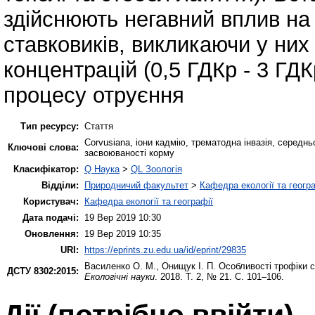
здійснюють негавний вплив на
ставковиків, викликаючи у них
концентрацій (0,5 ГДКр - 3 ГДК
процесу отруєння
Тип ресурсу:
Стаття
Corvusiana, іони кадмію, трематодна інвазія, середн
Ключові слова:
засвоюваності корму
Класифікатор:
Q Наука
>
QL Зоологія
Відділи:
Природничий факультет
>
Кафедра екології та геогр
Користувач:
Кафедра екології та географії
Дата подачі:
19 Вер 2019 10:30
Оновлення:
19 Вер 2019 10:35
URI:
https://eprints.zu.edu.ua/id/eprint/29835
Василенко О. М.
,
Онищук І. П.
Особливості трофіки ст
ДСТУ 8302:2015:
Екологічні науки
. 2018. Т. 2, № 21. С. 101–106.
Дії ​​(потрібно ввійти)