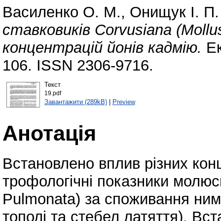
Василенко О. М.
,
Онищук І. П.
ставковиків Corvusiana (Mollus
концентрацій йонів кадмію.
Ек
106. ISSN 2306-9716.
Текст
19.pdf
Завантажити (289kB)
|
Preview
Анотація
Встановлено вплив різних конц
трофологічні показники молюск
Pulmonata) за споживання ним 
тополі та стебел латяття). Вс