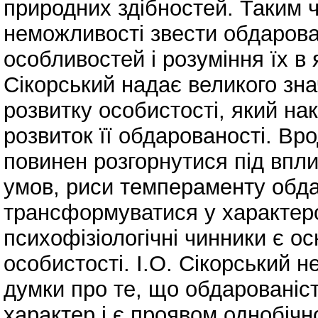
природних здібностей. Таким ч
неможливості звести обдарова
особливостей і розуміння їх в я
Сікорський надає великого зн
розвитку особистості, який на
розвиток її обдарованості. Вр
повинен розгорнутися під впл
умов, риси темпераменту обда
трансформуватися у характероло
психофізіологічні чинники є 
особистості. І.О. Сікорський н
думки про те, що обдарованіс
характер і є проявом однобічн