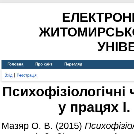
ЕЛЕКТРОН
ЖИТОМИРСЬК
УНІВ
Головна
Про сайт
Перегляд
Вхід
Реєстрація
Психофізіологічні
у працях І.
Мазяр О. В.
(2015)
Психофізіо