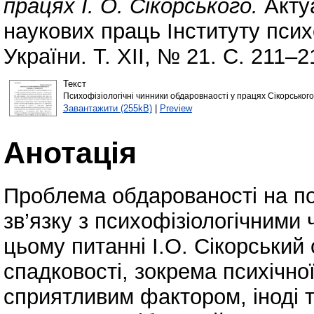
працях І. О. Сікорського.
Актуа
наукових праць Інституту псих
України. Т. ХІІ, № 21. С. 211–2
Текст
Психофізіологічні чинники обдаровнаості у працях Сікорського
Завантажити (255kB)
|
Preview
Анотація
Проблема обдарованості на по
зв’язку з психофізіологічними
цьому питанні І.О. Сікорський
спадковості, зокрема психічно
сприятливим фактором, іноді т