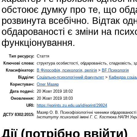
обстоює думку про те, що обд
розвинута всебічно. Відтак од
обдарованості є зміни на психо
функціонування.
Тип ресурсу:
Стаття
Ключові слова:
структура особистості, обдарованість, спадковість, з
Класифікатор:
B Філософія, психологія, релігія
>
BF Психологія
Відділи:
Соціально-психологічний факультет
>
Кафедра соціал
Користувач:
Олег Мазяр
Дата подачі:
20 Жовт 2019 18:02
Оновлення:
20 Жовт 2019 18:03
URI:
https://eprints.zu.edu.ua/id/eprint/29924
Мазяр О. В.
Психофізіологічні чинники обдарованості 
ДСТУ 8302:2015:
Інституту психології імені Г. С. Костюка НАПН Укр
Дії ​​(потрібно ввійти)