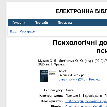
ЕЛЕКТРОННА БІБ
Головна
Про сайт
Перегляд
Вхід
Реєстрація
Психологічні до
пс
Музика О. Л.
,
Дем’янчук Ю. Ю.
(ред.). (2012)
П
ЖДУ ім. І. Франка.
Текст
Збірник_4_2012.pdf
Завантажити (2MB)
|
Preview
Тип ресурсу:
Книга
Ключові слова:
Психологічні дослідження П
Класифікатор:
B Філософія, психологія, рел
Відділи:
Соціально-психологічний фа