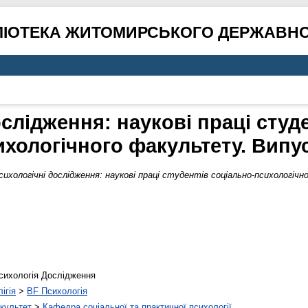
ЛІОТЕКА ЖИТОМИРСЬКОГО ДЕРЖАВНО
слідження: наукові праці студ
ихологічного факультету. Випус
сихологічні дослідження: наукові праці студентів соціально-психологіч
сихологія Дослідження
ігія
>
BF Психологія
культет
>
Кафедра соціальної та практичної психології