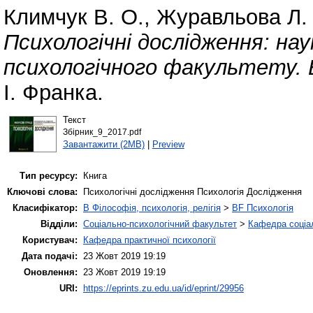
Климчук В. О.
,
Журавльова Л. 
Психологічні дослідження: нау
психологічного факультету. 
І. Франка.
Текст
Збірник_9_2017.pdf
Завантажити (2MB)
|
Preview
Тип ресурсу:
Книга
Ключові слова:
Психологічні дослідження Психологія Дослідження
Класифікатор:
B Філософія, психологія, релігія
>
BF Психологія
Відділи:
Соціально-психологічний факультет
>
Кафедра соціал
Користувач:
Кафедра практичної психології
Дата подачі:
23 Жовт 2019 19:19
Оновлення:
23 Жовт 2019 19:19
URI:
https://eprints.zu.edu.ua/id/eprint/29956