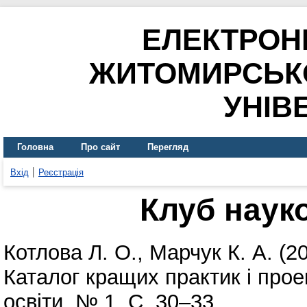
ЕЛЕКТРОН
ЖИТОМИРСЬК
УНІВ
Головна
Про сайт
Перегляд
Вхід
Реєстрація
Клуб наук
Котлова Л. О.
,
Марчук К. А.
(2
Каталог кращих практик і прое
освіти. № 1. С. 30–33.