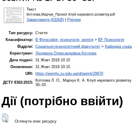
Текст
Котлова,Марчук_Проект Клуб наукового розвитку.pdf
Завантажити (632kB)
|
Preview
Тип ресурсу:
Стаття
Класифікатор:
B Філософія, психологія, релігія
>
BF Психологія
Відділи:
Соціально-психологічний факультет
>
Кафедра соціал
Користувач:
Людмила Олександрівна Котлова
Дата подачі:
31 Жовт 2019 10:15
Оновлення:
31 Жовт 2019 10:15
URI:
https://eprints.zu.edu.ua/id/eprint/29970
Котлова Л. О.
,
Марчук К. А.
Клуб наукового розвитку
ДСТУ 8302:2015:
30–33.
Дії ​​(потрібно ввійти)
Оглянути опис ресурсу