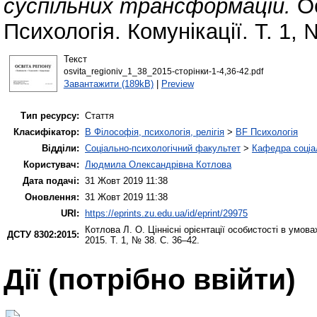
суспільних трансформацій.
Ос
Психологія. Комунікації. Т. 1, 
Текст
osvita_regioniv_1_38_2015-сторінки-1-4,36-42.pdf
Завантажити (189kB)
|
Preview
Тип ресурсу:
Стаття
Класифікатор:
B Філософія, психологія, релігія
>
BF Психологія
Відділи:
Соціально-психологічний факультет
>
Кафедра соціал
Користувач:
Людмила Олександрівна Котлова
Дата подачі:
31 Жовт 2019 11:38
Оновлення:
31 Жовт 2019 11:38
URI:
https://eprints.zu.edu.ua/id/eprint/29975
Котлова Л. О.
Ціннісні орієнтації особистості в умов
ДСТУ 8302:2015:
2015. Т. 1, № 38. С. 36–42.
Дії ​​(потрібно ввійти)