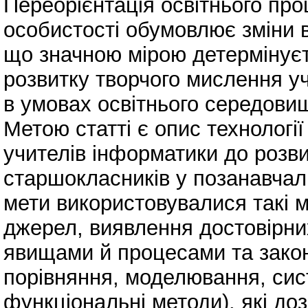
Переорієнтація освітнього про
особистості обумовлює зміни в 
що значною мірою детермінуєт
розвитку творчого мислення у
в умовах освітнього середовищ
Метою статті є опис технологі
учителів інформатики до розв
старшокласників у позанавчаль
мети використовувалися такі м
джерел, виявлення достовірни
явищами й процесами та законо
порівняння, моделювання, сис
функціональні методи), які до