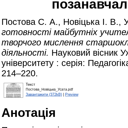
позанавчал
Постова С. А.
,
Новіцька І. В.
,
готовності майбутніх учите
творчого мислення старшокла
діяльності.
Науковий вісник У
університету : серія: Педагогі
214–220.
Текст
Постова_Новіцька_Усата.pdf
Завантажити (372kB)
|
Preview
Анотація