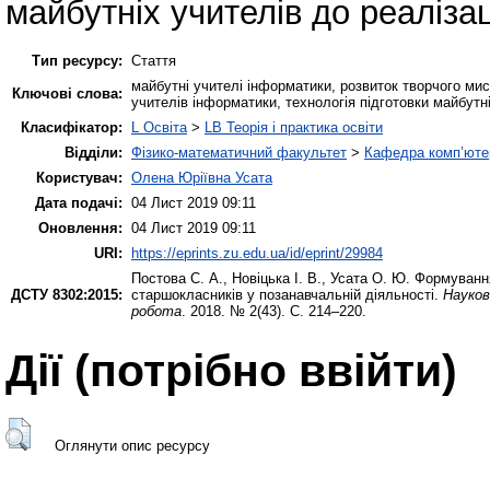
майбутніх учителів до реалізац
Тип ресурсу:
Стаття
майбутні учителі інформатики, розвиток творчого ми
Ключові слова:
учителів інформатики, технологія підготовки майбутн
Класифікатор:
L Освіта
>
LB Теорія і практика освіти
Відділи:
Фізико-математичний факультет
>
Кафедра комп’ютер
Користувач:
Олена Юріївна Усата
Дата подачі:
04 Лист 2019 09:11
Оновлення:
04 Лист 2019 09:11
URI:
https://eprints.zu.edu.ua/id/eprint/29984
Постова С. А.
,
Новіцька І. В.
,
Усата О. Ю.
Формування 
ДСТУ 8302:2015:
старшокласників у позанавчальній діяльності.
Науков
робота
. 2018. № 2(43). С. 214–220.
Дії ​​(потрібно ввійти)
Оглянути опис ресурсу