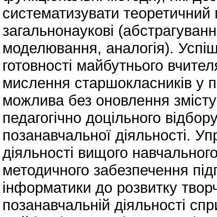
систематизувати теоретичний 
загальнонаукові (абстрагування
моделювання, аналогія). Успі
готовності майбутнього вчител
мислення старшокласників у п
можлива без оновлення змісту
педагогічно доцільного відбор
позанавчальної діяльності. Уп
діяльності вищого навчального
методичного забезпечення під
інформатики до розвитку твор
позанавчальній діяльності спр