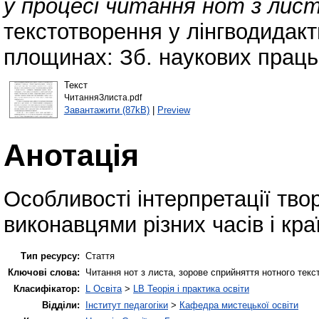
у процесі читання нот з лист
текстотворення у лінгводидакт
площинах: Зб. наукових праць
Текст
ЧитанняЗлиста.pdf
Завантажити (87kB)
|
Preview
Анотація
Особливості інтерпретації твор
виконавцями різних часів і кра
Тип ресурсу:
Стаття
Ключові слова:
Читання нот з листа, зорове сприйняття нотного текс
Класифікатор:
L Освіта
>
LB Теорія і практика освіти
Відділи:
Інститут педагогіки
>
Кафедра мистецької освіти