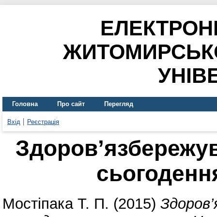
ЕЛЕКТРОН
ЖИТОМИРСЬК
УНІВ
Головна
Про сайт
Перегляд
Вхід
Реєстрація
Здоров’язбережува
сьогоденн
Мостіпака Т. П.
(2015)
Здоров’