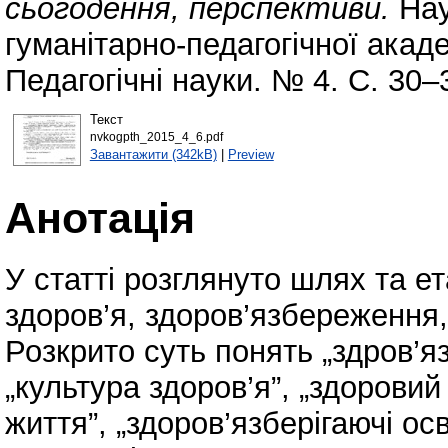
сьогодення, перспективи.
Нау
гуманітарно-педагогічної акаде
Педагогічні науки. № 4. С. 30–
Текст
nvkogpth_2015_4_6.pdf
Завантажити (342kB)
|
Preview
Анотація
У статті розглянуто шлях та 
здоров’я, здоров’язбереження,
Розкрито суть понять „здров’яз
„культура здоров’я”, „здоровий
життя”, „здоров’язберігаючі осві