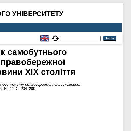
ГО УНІВЕРСИТЕТУ
як самобутнього
 правобережної
вини XIX століття
ного тексту правобережної польськомовної
а. № 44. С. 204–209.