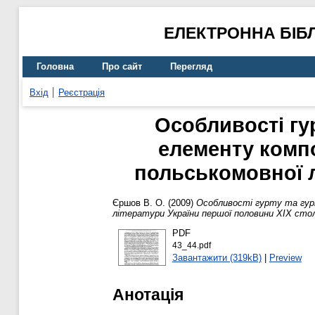
ЕЛЕКТРОННА БІБ
Головна
Про сайт
Перегляд
Вхід
Реєстрація
Особливості гу
елементу комп
польськомовної л
Єршов В. О.
(2009)
Особливості гурту та гур
літератури України першої половини XIX сто
PDF
43_44.pdf
Завантажити (319kB)
|
Preview
Анотація