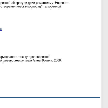
ережної літератури доби романтизму. Наявність
творення нової інкорпорації та кореляції
ня
аризованого тексту правобережної
 університету імені Івана Франка
. 2009.