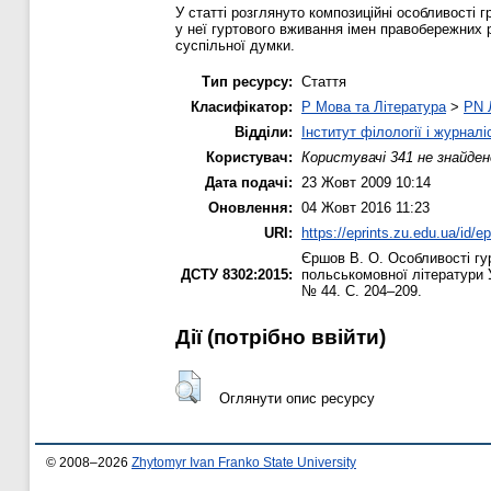
У статті розглянуто композиційні особливості
у неї гуртового вживання імен правобережних р
суспільної думки.
Тип ресурсу:
Стаття
Класифікатор:
P Мова та Література
>
PN 
Відділи:
Інститут філології і журналі
Користувач:
Користувачі 341 не знайден
Дата подачі:
23 Жовт 2009 10:14
Оновлення:
04 Жовт 2016 11:23
URI:
https://eprints.zu.edu.ua/id/ep
Єршов В. О.
Особливості гу
ДСТУ 8302:2015:
польськомовної літератури 
№ 44. С. 204–209.
Дії ​​(потрібно ввійти)
Оглянути опис ресурсу
© 2008–2026
Zhytomyr Ivan Franko State University