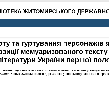
ЛІОТЕКА ЖИТОМИРСЬКОГО ДЕРЖАВНО
рту та гуртування персонажів 
озиції мемуаризованого тексту
ітератури України першої поло
тування персонажів як самобутнього елементу композиції мемуаризова
ліття.
Вісник Житомирського державного університету імені Івана Франк