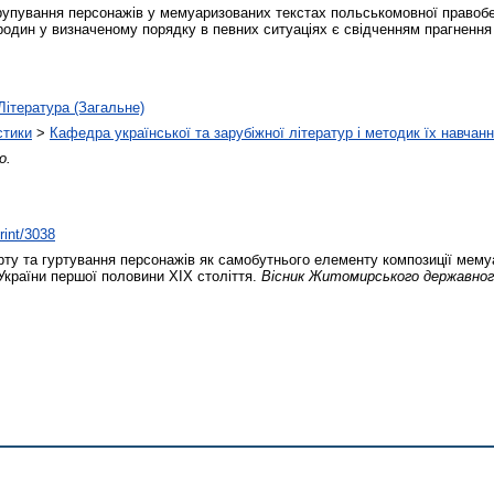
 групування персонажів у мемуаризованих текстах польськомовної правоб
один у визначеному порядку в певних ситуаціях є свідченням прагнення с
Література (Загальне)
стики
>
Кафедра української та зарубіжної літератур і методик їх навчан
о.
rint/3038
рту та гуртування персонажів як самобутнього елементу композиції мему
України першої половини XIX століття.
Вісник Житомирського державного