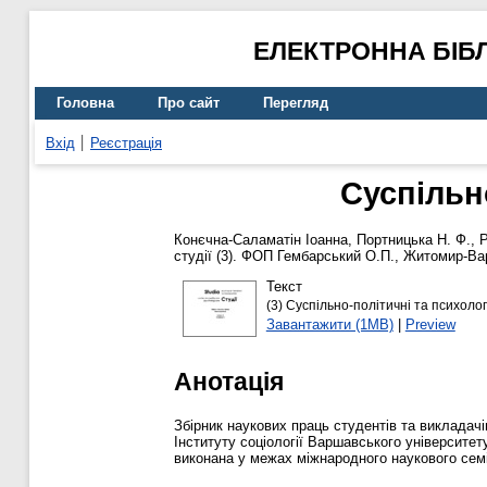
ЕЛЕКТРОННА БІБ
Головна
Про сайт
Перегляд
Вхід
Реєстрація
Суспільно
Конєчна-Саламатін Іоанна
,
Портницька Н. Ф.
,
Р
студії (3). ФОП Гембарський О.П., Житомир-Ва
Текст
(3) Суспільно-політичні та психологі
Завантажити (1MB)
|
Preview
Анотація
Збірник наукових праць студентів та викладачі
Інституту соціології Варшавського університет
виконана у межах міжнародного наукового семін