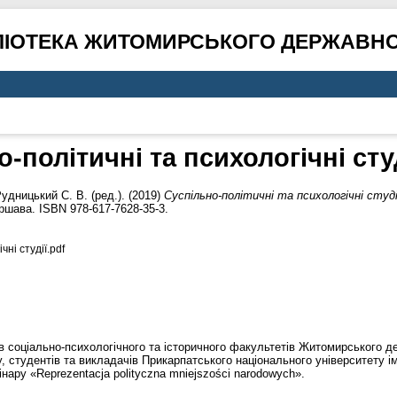
ЛІОТЕКА ЖИТОМИРСЬКОГО ДЕРЖАВНО
-політичні та психологічні студ
удницький С. В.
(ред.). (2019)
Суспільно-політичні та психологічні студії
ршава. ISBN 978-617-7628-35-3.
чні студії.pdf
в соціально-психологічного та історичного факультетів Житомирського де
у, студентів та викладачів Прикарпатського національного університету і
ару «Reprezentacja polityczna mniejszości narodowych».