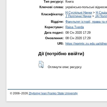
Тип ресурсу:
Книга
Ключові слова:
українсько-польські відноси
H Суспільні Науки
>
H Соціа
Класифікатор:
J Політичні Науки
>
JA Полі
Відділи:
Факультет історії, права та 
Користувач:
Raisa Tverda
Дата подачі:
08 Січ 2020 17:29
Оновлення:
08 Січ 2020 17:29
URI:
https://eprints.zu.edu.ua/id/ep
Дії ​​(потрібно ввійти)
Оглянути опис ресурсу
© 2008–2026
Zhytomyr Ivan Franko State University