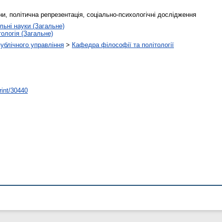
ни, політична репрезентація, соціально-психологічні дослідження
льні науки (Загальне)
тологія (Загальне)
публічного управління
>
Кафедра філософії та політології
rint/30440