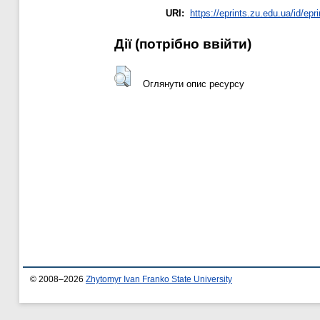
URI:
https://eprints.zu.edu.ua/id/epr
Дії ​​(потрібно ввійти)
Оглянути опис ресурсу
© 2008–2026
Zhytomyr Ivan Franko State University