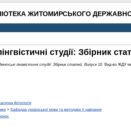
ЛІОТЕКА ЖИТОМИРСЬКОГО ДЕРЖАВНО
інгвістичні студії: Збірник ста
ентські лінгвістичні студії: Збірник статей. Випуск 10.
Вид-во ЖДУ ім.
асична філологія
тики
>
Кафедра української мови та методики її навчання
вонос