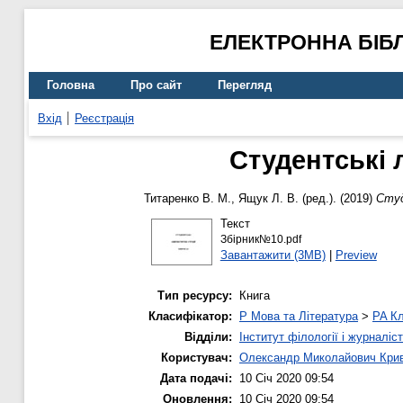
ЕЛЕКТРОННА БІБ
Головна
Про сайт
Перегляд
Вхід
Реєстрація
Студентські л
Титаренко В. М.
,
Ящук Л. В.
(ред.). (2019)
Студ
Текст
Збірник№10.pdf
Завантажити (3MB)
|
Preview
Тип ресурсу:
Книга
Класифікатор:
P Мова та Література
>
PA Кл
Відділи:
Інститут філології і журналіс
Користувач:
Олександр Миколайович Кри
Дата подачі:
10 Січ 2020 09:54
Оновлення:
10 Січ 2020 09:54