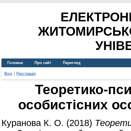
ЕЛЕКТРОН
ЖИТОМИРСЬК
УНІВ
Головна
Про сайт
Перегляд
Вхід
Реєстрація
Теоретико-пси
особистісних ос
Куранова К. О.
(2018)
Теорети