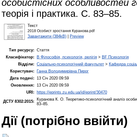
особистісних особливостей г
теорія і практика. С. 83–85.
Текст
2018 Особист зростання Куранова.pdf
Завантажити (384kB)
|
Preview
Тип ресурсу:
Стаття
Класифікатор:
B Філософія, психологія, релігія
>
BF Психологія
Відділи:
Соціально-психологічний факультет
>
Кафедра соціал
Користувач:
Ганна Володимирівна Пирог
Дата подачі:
13 Січ 2020 09:59
Оновлення:
13 Січ 2020 09:59
URI:
https://eprints.zu.edu.ua/id/eprint/30470
Куранова К. О.
Теоретико-психологічний аналіз особи
ДСТУ 8302:2015:
83–85.
Дії ​​(потрібно ввійти)