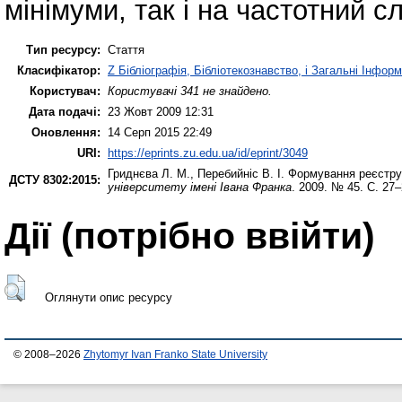
мінімуми, так і на частотний с
Тип ресурсу:
Стаття
Класифікатор:
Z Бібліографія, Бібліотекознавство, і Загальні Інфор
Користувач:
Користувачі 341 не знайдено.
Дата подачі:
23 Жовт 2009 12:31
Оновлення:
14 Серп 2015 22:49
URI:
https://eprints.zu.edu.ua/id/eprint/3049
Гриднєва Л. М.
,
Перебийніс В. І.
Формування реєстру 
ДСТУ 8302:2015:
університету імені Івана Франка
. 2009. № 45. С. 27–
Дії ​​(потрібно ввійти)
Оглянути опис ресурсу
© 2008–2026
Zhytomyr Ivan Franko State University