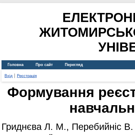
ЕЛЕКТРОН
ЖИТОМИРСЬК
УНІВ
Головна
Про сайт
Перегляд
Вхід
Реєстрація
Формування реєст
навчальн
Гриднєва Л. М.
,
Перебийніс В. 