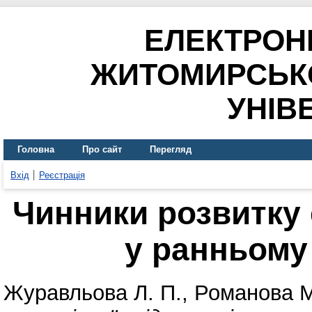
ЕЛЕКТРОН
ЖИТОМИРСЬК
УНІВ
Головна
Про сайт
Перегляд
Вхід
Реєстрація
Чинники розвитку 
у ранньому
Журавльова Л. П.
,
Романова 