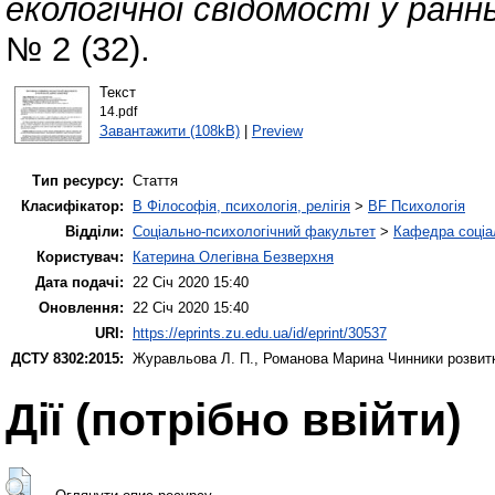
екологічної свідомості у ранн
№ 2 (32).
Текст
14.pdf
Завантажити (108kB)
|
Preview
Тип ресурсу:
Стаття
Класифікатор:
B Філософія, психологія, релігія
>
BF Психологія
Відділи:
Соціально-психологічний факультет
>
Кафедра соціал
Користувач:
Катерина Олегівна Безверхня
Дата подачі:
22 Січ 2020 15:40
Оновлення:
22 Січ 2020 15:40
URI:
https://eprints.zu.edu.ua/id/eprint/30537
ДСТУ 8302:2015:
Журавльова Л. П.
,
Романова Марина
Чинники розвитк
Дії ​​(потрібно ввійти)