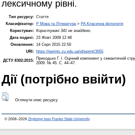
лексичному рівні.
Тип ресурсу:
Стаття
Класифікатор:
P Мова та Література
>
PA Класична філологія
Користувач:
Користувачі 341 не знайдено.
Дата подачі:
23 Жовт 2009 12:48
Оновлення:
14 Серп 2015 22:50
URI:
https://eprints.zu.edu.ua/id/eprint/3055
Приходько Г. І.
Оцінний компонент у семантичній стру
ДСТУ 8302:2015:
2009. № 45. С. 44–47.
Дії ​​(потрібно ввійти)
Оглянути опис ресурсу
© 2008–2026
Zhytomyr Ivan Franko State University