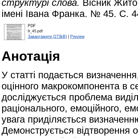
структурі слова.
Вісник Жито
імені Івана Франка. № 45. С. 4
PDF
9_45.pdf
Завантажити (273kB)
|
Preview
Анотація
У статті подається визначення
оцінного макрокомпонента в се
досліджується проблема виділе
раціонального, емоційного, е
увага приділяється визначенню
Демонструється відтворення оц