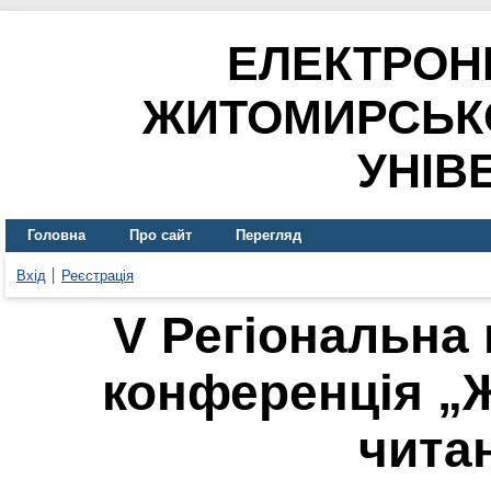
ЕЛЕКТРОН
ЖИТОМИРСЬК
УНІВ
Головна
Про сайт
Перегляд
Вхід
Реєстрація
V Регіональна
конференція „Ж
чита