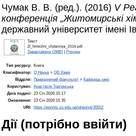
Чумак В. В.
(ред.). (2016)
V Ре
конференція „Житомирські хім
державний університет імені І
Текст
Zt_himichni_chytannya_2016.pdf
Завантажити (2MB)
|
Preview
Тип ресурсу:
Книга
Класифікатор:
Q Наука
>
QD Хімія
Відділи:
Природничий факультет
>
Кафедра хімії
Користувач:
Анастасія Торгонська
Дата подачі:
23 Січ 2020 15:17
Оновлення:
23 Січ 2020 15:35
URI:
https://eprints.zu.edu.ua/id/eprint/30552
Дії ​​(потрібно ввійти)