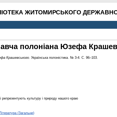
ЛІОТЕКА ЖИТОМИРСЬКОГО ДЕРЖАВНО
навча полоніана Юзефа Крашев
ефа Крашевського.
Українська полоністика. № 3-4. С. 96–103.
і репрезентують культуру і природу нашого краю
Література (Загальне)