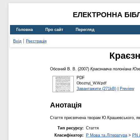
ЕЛЕКТРОННА БІБ
Головна
Про сайт
Перегляд
Вхід
Реєстрація
Краєз
Обозний В. В.
(2007)
Краєзнавча полоніана Юз
PDF
Oboznyj_W.W.pdf
Завантажити (271kB)
|
Preview
Анотація
Стаття присвячена творам Ю.Крашевського, як
Тип ресурсу:
Стаття
Класифікатор:
P Мова та Література
>
PN 