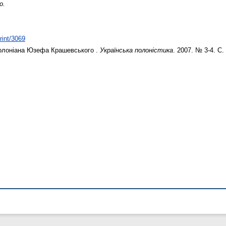
о.
rint/3069
олоніана Юзефа Крашевського .
Українська полоністика
. 2007. № 3-4. С.