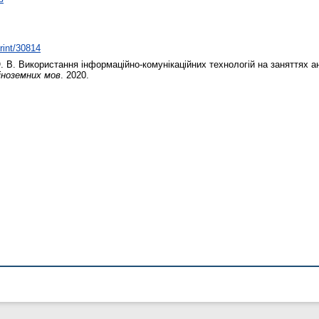
print/30814
. В.
Використання інформаційно-комунікаційних технологій на заняттях ан
 іноземних мов
. 2020.