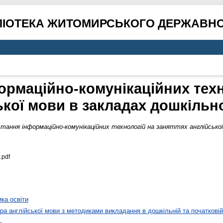
ЛІОТЕКА ЖИТОМИРСЬКОГО ДЕРЖАВНО
рмаційно-комунікаційних техн
ької мови в закладах дошкільно
тання інформаційно-комунікаційних технологій на заняттях англійської 
.pdf
ика освіти
а англійської мови з методиками викладання в дошкільній та початковій 
ь