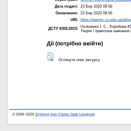
Дата подачі:
23 Бер 2020 09:56
Оновлення:
23 Бер 2020 09:56
URI:
https://eprints.zu.edu.ua/id/e
Ільяшенко І. С.
,
Коробова Ю
ДСТУ 8302:2015:
Теорія і практика навчання
Дії ​​(потрібно ввійти)
Оглянути опис ресурсу
© 2008–2026
Zhytomyr Ivan Franko State University