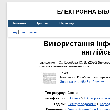
ЕЛЕКТРОННА БІБ
Головна
Про сайт
Перегляд
Вхід
Реєстрація
Використання інфо
англійс
Ільяшенко І. С.
,
Коробова Ю. В.
(2020)
Викорис
практика навчання іноземних мов.
Текст
Ільяшенко_ Коробова_тези_правка
Завантажити (98kB)
|
Preview
Тип ресурсу:
Стаття
Класифікатор:
L Освіта
>
LB Теорія і практ
Відділи:
Інститут педагогіки
>
Кафедр
Користувач:
Олена Анатоліївна Зимовец