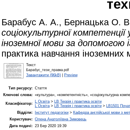
тех
Барабус А. А.
,
Бернацька О. В
соціокультурної компетенції 
іноземної мови за допомогою 
практика навчання іноземних 
Текст
Барабус_тези_правка.pdf
Завантажити (96kB)
|
Preview
Тип ресурсу:
Стаття
Ключові слова:
«культура», «компетентність», «соціокультурна компет
L Освіта
>
LB Теорія і практика освіти
Класифікатор:
L Освіта
>
LB Теорія і практика освіти
>
LB1501 Почат
Відділи:
Інститут педагогіки
>
Кафедра англійської мови з мет
Користувач:
Олена Анатоліївна Зимовець
Дата подачі:
23 Бер 2020 19:39