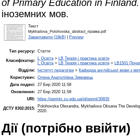
of Primary Education in Finland.
іноземних мов.
Текст
Mykhailova_Polohovska_abstract_правка.pdf
Завантажити (19kB)
|
Preview
Тип ресурсу:
Стаття
L Освіта
>
LB Теорія і практика освіти
Класифікатор:
L Освіта
>
LB Теорія і практика освіти
>
LB1501 Почат
Відділи:
Інститут педагогіки
>
Кафедра англійської мови з мет
Користувач:
Олена Анатоліївна Зимовець
Дата подачі:
27 Бер 2020 11:58
Оновлення:
27 Бер 2020 11:58
URI:
https://eprints.zu.edu.ua/id/eprint/30835
Polohovska Olexandra
,
Mykhailova Oksana
The Develop
ДСТУ 8302:2015:
2020.
Дії ​​(потрібно ввійти)