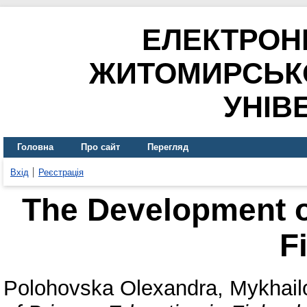
ЕЛЕКТРОН
ЖИТОМИРСЬК
УНІВ
Головна
Про сайт
Перегляд
Вхід
Реєстрація
The Development o
F
Polohovska Olexandra
,
Mykhail