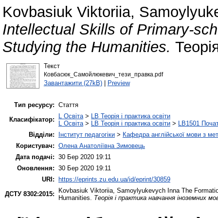
Kovbasiuk Viktoriia
,
Samoylyuke
Intellectual Skills of Primary-sc
Studying the Humanities.
Теорія
Текст
Ковбасюк_Самойлюкевич_тези_правка.pdf
Завантажити (27kB)
|
Preview
Тип ресурсу:
Стаття
L Освіта
>
LB Теорія і практика освіти
Класифікатор:
L Освіта
>
LB Теорія і практика освіти
>
LB1501 Почат
Відділи:
Інститут педагогіки
>
Кафедра англійської мови з мет
Користувач:
Олена Анатоліївна Зимовець
Дата подачі:
30 Бер 2020 19:11
Оновлення:
30 Бер 2020 19:11
URI:
https://eprints.zu.edu.ua/id/eprint/30859
Kovbasiuk Viktoriia
,
Samoylyukevych Inna
The Formation
ДСТУ 8302:2015:
Humanities.
Теорія і практика навчання іноземних мо