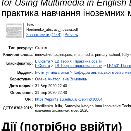
for Using Multimedia in English
практика навчання іноземних 
Текст
Hordiienko_abstract_правка.pdf
Завантажити (44kB)
|
Preview
Тип ресурсу:
Стаття
Ключові слова:
innovative techniques, multimedia, primary school, fully
L Освіта
>
LB Теорія і практика освіти
Класифікатор:
L Освіта
>
LB Теорія і практика освіти
>
LB1501 Почат
Відділи:
Інститут педагогіки
>
Кафедра англійської мови з мет
Користувач:
Олена Анатоліївна Зимовець
Дата подачі:
31 Бер 2020 22:40
Оновлення:
31 Бер 2020 22:40
URI:
https://eprints.zu.edu.ua/id/eprint/30864
Hordiienko Julia
,
Samoylyukevych Inna
Innovative Techn
ДСТУ 8302:2015:
навчання іноземних мов
. 2020.
Дії ​​(потрібно ввійти)