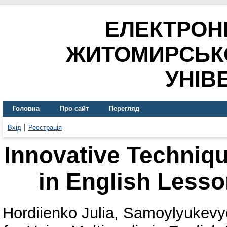
ЕЛЕКТРОН
ЖИТОМИРСЬК
УНІВ
Головна
Про сайт
Перегляд
Вхід
Реєстрація
Innovative Techniqu
in English Lesso
Hordiienko Julia
,
Samoylyukevy