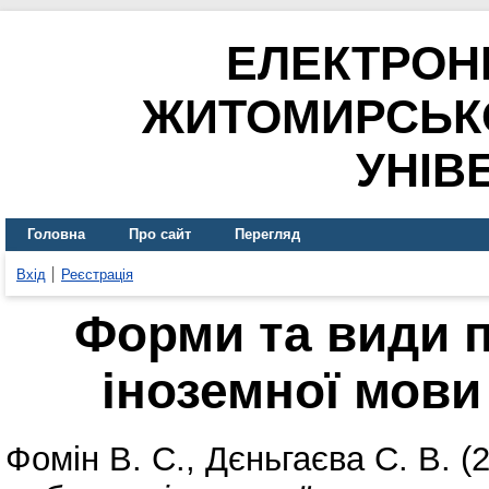
ЕЛЕКТРОН
ЖИТОМИРСЬК
УНІВ
Головна
Про сайт
Перегляд
Вхід
Реєстрація
Форми та види п
іноземної мови
Фомін В. С.
,
Дєньгаєва С. В.
(