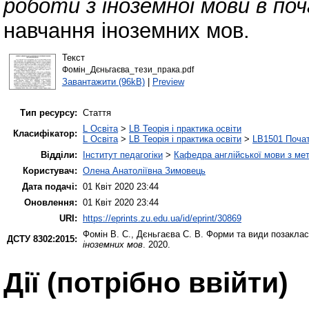
роботи з іноземної мови в поч
навчання іноземних мов.
Текст
Фомін_Дєньгаєва_тези_прака.pdf
Завантажити (96kB)
|
Preview
Тип ресурсу:
Стаття
L Освіта
>
LB Теорія і практика освіти
Класифікатор:
L Освіта
>
LB Теорія і практика освіти
>
LB1501 Почат
Відділи:
Інститут педагогіки
>
Кафедра англійської мови з мет
Користувач:
Олена Анатоліївна Зимовець
Дата подачі:
01 Квіт 2020 23:44
Оновлення:
01 Квіт 2020 23:44
URI:
https://eprints.zu.edu.ua/id/eprint/30869
Фомін В. С.
,
Дєньгаєва С. В.
Форми та види позакласн
ДСТУ 8302:2015:
іноземних мов
. 2020.
Дії ​​(потрібно ввійти)