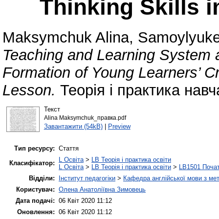
Thinking Skills 
Maksymchuk Alina
,
Samoylyuke
Teaching and Learning System as
Formation of Young Learners’ Cri
Lesson.
Теорія і практика навч
Текст
Alina Maksymchuk_правка.pdf
Завантажити (54kB)
|
Preview
Тип ресурсу:
Стаття
L Освіта
>
LB Теорія і практика освіти
Класифікатор:
L Освіта
>
LB Теорія і практика освіти
>
LB1501 Почат
Відділи:
Інститут педагогіки
>
Кафедра англійської мови з мет
Користувач:
Олена Анатоліївна Зимовець
Дата подачі:
06 Квіт 2020 11:12
Оновлення:
06 Квіт 2020 11:12