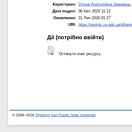
Користувач:
Олена Анатоліївна Зимовець
Дата подачі:
06 Квіт 2020 11:12
Оновлення:
31 Лип 2026 01:27
URI:
https://eprints.zu.edu.ua/id/epr
Дії ​​(потрібно ввійти)
Оглянути опис ресурсу
© 2008–2026
Zhytomyr Ivan Franko State University