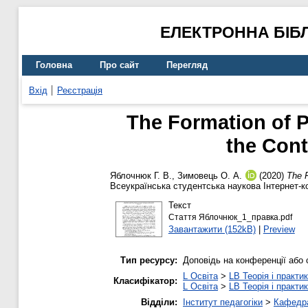
ЕЛЕКТРОННА БІБ
Головна
Про сайт
Перегляд
Вхід
Реєстрація
The Formation of P
the Cont
Яблочнюк Г. В.
,
Зимовець О. А.
(2020)
The F
Всеукраїнська студентська наукова Інтернет-ко
Текст
Стаття Яблочнюк_1_правка.pdf
Завантажити (152kB)
|
Preview
Тип ресурсу:
Доповідь на конференції або 
L Освіта
>
LB Теорія і практик
Класифікатор:
L Освіта
>
LB Теорія і практик
Відділи:
Інститут педагогіки
>
Кафедра