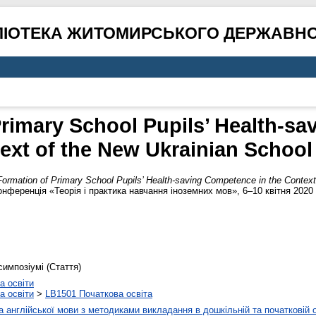
ЛІОТЕКА ЖИТОМИРСЬКОГО ДЕРЖАВНО
rimary School Pupils’ Health-s
ext of the New Ukrainian Schoo
ormation of Primary School Pupils’ Health-saving Competence in the Context
нференція «Теорія і практика навчання іноземних мов», 6–10 квітня 2020 
симпозіумі (Стаття)
а освіти
а освіти
>
LB1501 Початкова освіта
 англійської мови з методиками викладання в дошкільній та початковій о