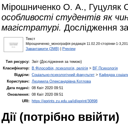
Мірошниченко О. А.
,
Гуцуляк О
особливості студентів як чин
магістратурі.
Дослідження за
Текст
Мірощниченко_монографія редакція 11.02.20-сторінки-1-3,201
Завантажити (2MB)
|
Preview
Тип ресурсу:
Звіт (Дослідження за темою)
Класифікатор:
B Філософія, психологія, релігія
>
BF Психологія
Відділи:
Соціально-психологічний факультет
>
Кафедра соціаль
Користувач:
Людмила Олександрівна Котлова
Дата подачі:
08 Квіт 2020 09:51
Оновлення:
08 Квіт 2020 09:51
URI:
https://eprints.zu.edu.ua/id/eprint/30898
Дії ​​(потрібно ввійти)