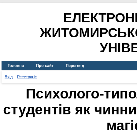
ЕЛЕКТРОН
ЖИТОМИРСЬК
УНІВ
Головна
Про сайт
Перегляд
Вхід
Реєстрація
Психолого-типо
студентів як чинни
магі