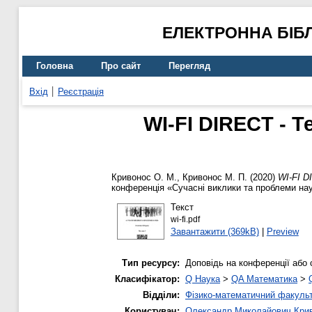
ЕЛЕКТРОННА БІБ
Головна
Про сайт
Перегляд
Вхід
Реєстрація
WI-FI DIRECT - 
Кривонос О. М.
,
Кривонос М. П.
(2020)
WI-FI D
конференція «Сучасні виклики та проблеми наук
Текст
wi-fi.pdf
Завантажити (369kB)
|
Preview
Тип ресурсу:
Доповідь на конференції або 
Класифікатор:
Q Наука
>
QA Математика
>
Відділи:
Фізико-математичний факуль
Користувач:
Олександр Миколайович Кри