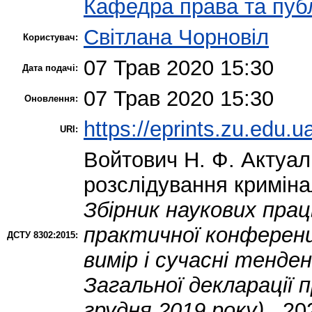
Кафедра права та публ
Світлана Чорновіл
Користувач:
07 Трав 2020 15:30
Дата подачі:
07 Трав 2020 15:30
Оновлення:
https://eprints.zu.edu.u
URI:
Войтович Н. Ф.
Актуаль
розслідування кримін
Збірник наукових праць
практичної конференц
ДСТУ 8302:2015:
вимір і сучасні тенде
Загальної декларації 
грудня 2019 року).
. 20