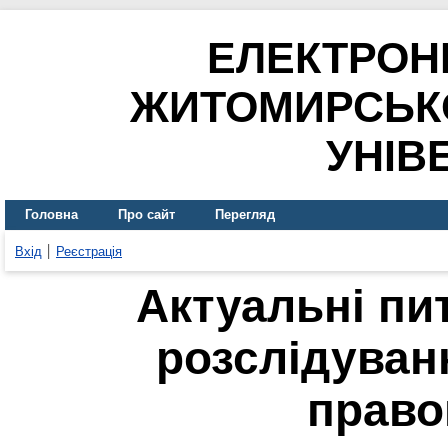
ЕЛЕКТРОН
ЖИТОМИРСЬК
УНІВ
Головна
Про сайт
Перегляд
Вхід
Реєстрація
Актуальні пи
розслідуван
право