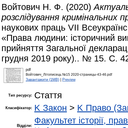
Войтович Н. Ф.
(2020)
Актуаль
розслідування кримінальних 
наукових праць VІІ Всеукраїнс
«Права людини: історичний вимі
прийняття Загальної декларац
грудня 2019 року).. № 15. С. 4
pdf
Войтович_Літописець №15 2020-страницы-43-46.pdf
Завантажити (1MB)
|
Preview
Стаття
Тип ресурсу:
K Закон
>
K Право (За
Класифікатор:
Факультет історії, пра
Відділи: