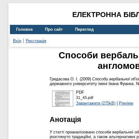
ЕЛЕКТРОННА БІБ
Головна
Про сайт
Перегляд
Вхід
Реєстрація
Способи вербальн
англомов
Гридасова О. І.
(2009)
Способи вербальної об’
державного університету імені Івана Франка. №
PDF
31_45.pdf
Завантажити (275kB)
|
Preview
Анотація
У статті проаналізовано способи вербальної 
розглянуто традиційні, а також альтернативні