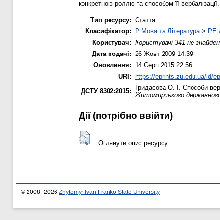
конкретною роллю та способом її вербалізації.
Тип ресурсу:
Стаття
Класифікатор:
P Мова та Література
>
PE 
Користувач:
Користувачі 341 не знайден
Дата подачі:
26 Жовт 2009 14:39
Оновлення:
14 Серп 2015 22:56
URI:
https://eprints.zu.edu.ua/id/ep
Гридасова О. І.
Способи вер
ДСТУ 8302:2015:
Житомирського державного 
Дії ​​(потрібно ввійти)
Оглянути опис ресурсу
© 2008–2026
Zhytomyr Ivan Franko State University