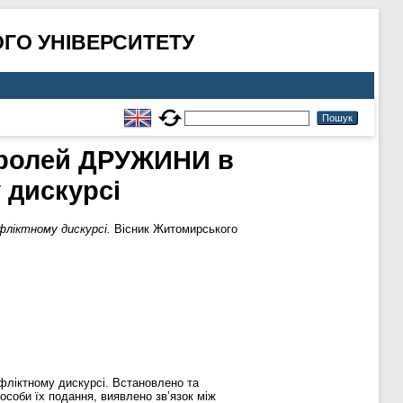
ГО УНІВЕРСИТЕТУ
х ролей ДРУЖИНИ в
 дискурсі
фліктному дискурсі.
Вісник Житомирського
фліктному дискурсі. Встановлено та
соби їх подання, виявлено зв’язок між