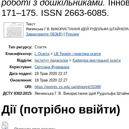
роботі з дошкільниками.
Іннов
171–175. ISSN 2663-6085.
Текст
Ямчинська Г.В. ВИКОРИСТАННЯ ІДЕЙ РУДОЛЬФА ШТАЙНЕРА 
Завантажити (363kB)
|
Preview
Тип ресурсу:
Стаття
Класифікатор:
L Освіта
>
LB Теорія і практика освіти
Відділи:
Інститут педагогіки
>
Кафедра мистецької освіти
Користувач:
Світлана Фурманюк
Дата подачі:
18 Трав 2020 22:27
Оновлення:
18 Трав 2020 22:27
URI:
https://eprints.zu.edu.ua/id/eprint/31088
ДСТУ 8302:2015:
Ямчинська Г. В.
Використання ідей Рудольфа Штайнер
Дії ​​(потрібно ввійти)