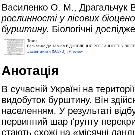
Василенко О. М.
,
Драгальчук В
рослинності у лісових біоцен
бурштину.
Біологічні дослідже
Текст
Василенко ДИНАМІКА ВІДНОВЛЕННЯ РОСЛИННОСТІ У ЛІСО
Завантажити (565kB)
|
Preview
Анотація
В сучасній Україні на територ
видобуток бурштину. Він здій
населенням. У результаті відб
первинний шар ґрунту перекрив
стають схожі на «місячні лан