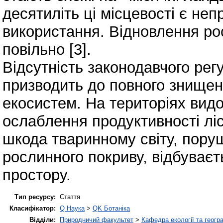
десятиліть ці місцевості є не
використання. Відновлення ро
повільно [3].
Відсутність законодавчого ре
призводить до повного знищенн
екосистем. На територіях видо
ослаблення продуктивності лі
шкода тваринному світу, поруш
рослинного покриву, відбуває
простору.
Тип ресурсу:
Стаття
Класифікатор:
Q Наука
>
QK Ботаніка
Відділи:
Природничий факультет
>
Кафедра екології та геогр