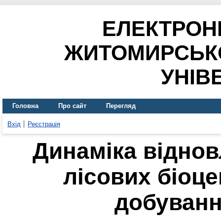
ЕЛЕКТРОН
ЖИТОМИРСЬК
УНІВ
Головна
Про сайт
Перегляд
Вхід
Реєстрація
Динаміка віднов
лісових біоц
добуван