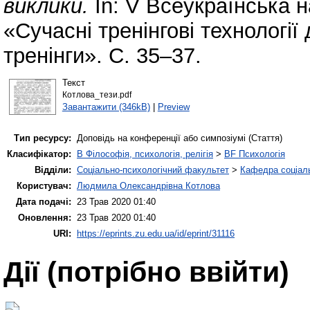
виклики.
In: V Всеукраїнська 
«Сучасні тренінгові технології
тренінги». С. 35–37.
Текст
Котлова_тези.pdf
Завантажити (346kB)
|
Preview
Тип ресурсу:
Доповідь на конференції або симпозіумі (Стаття)
Класифікатор:
B Філософія, психологія, релігія
>
BF Психологія
Відділи:
Соціально-психологічний факультет
>
Кафедра соціаль
Користувач:
Людмила Олександрівна Котлова
Дата подачі:
23 Трав 2020 01:40
Оновлення:
23 Трав 2020 01:40
URI:
https://eprints.zu.edu.ua/id/eprint/31116
Дії ​​(потрібно ввійти)