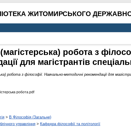
ЛІОТЕКА ЖИТОМИРСЬКОГО ДЕРЖАВНО
(магістерська) робота з філос
ації для магістрантів спеціаль
ька) робота з філософії. Навчально-методичні рекомендації для магістр
гістерська робота.pdf
гія
>
B Філософія (Загальне)
ублічного управління
>
Кафедра філософії та політології