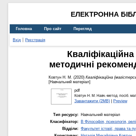
ЕЛЕКТРОННА БІБ
Головна
Про сайт
Перегляд
Вхід
Реєстрація
Кваліфікаційна 
методичні рекоменд
Ковтун Н. М.
(2020)
Кваліфікаційна (магістерс
[Навчальний матеріал]
pdf
Ковтун Н. М. Навч.-метод. посіб. ма
Завантажити (2MB)
|
Preview
Тип ресурсу:
Навчальний матеріал
Класифікатор:
B Філософія, психологія, релі
Відділи:
Факультет історії, права та п
Користувач:
Наталія Михайлівна Ковтун