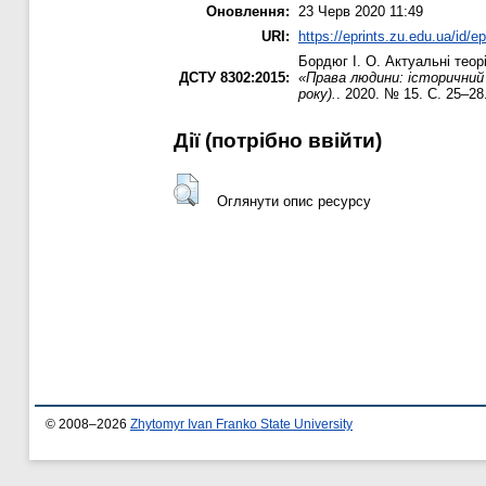
Оновлення:
23 Черв 2020 11:49
URI:
https://eprints.zu.edu.ua/id/e
Бордюг І. О.
Актуальні теор
ДСТУ 8302:2015:
«Права людини: історичний 
року).
. 2020. № 15. С. 25–28
Дії ​​(потрібно ввійти)
Оглянути опис ресурсу
© 2008–2026
Zhytomyr Ivan Franko State University