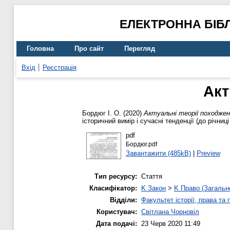
ЕЛЕКТРОННА БІБ
Головна
Про сайт
Перегляд
Вхід
Реєстрація
Акт
Бордюг І. О.
(2020)
Актуальні теорії походжен
історичний вимір і сучасні тенденції (до річни
pdf
Бордюг.pdf
Завантажити (485kB)
|
Preview
Тип ресурсу:
Стаття
Класифікатор:
K Закон
>
K Право (Загальн
Відділи:
Факультет історії, права та
Користувач:
Світлана Чорновіл
Дата подачі:
23 Черв 2020 11:49