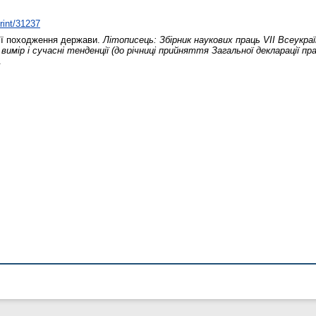
print/31237
ії походження держави.
Літописець: Збірник наукових праць VІІ Всеукраї
вимір і сучасні тенденції (до річниці прийняття Загальної декларації п
.