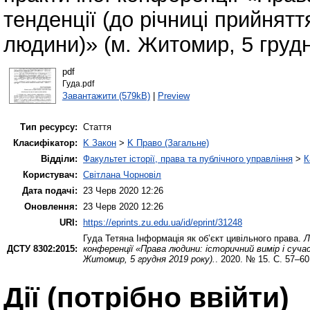
тенденції (до річниці прийнятт
людини)» (м. Житомир, 5 грудн
pdf
Гуда.pdf
Завантажити (579kB)
|
Preview
Тип ресурсу:
Стаття
Класифікатор:
K Закон
>
K Право (Загальне)
Відділи:
Факультет історії, права та публічного управління
>
К
Користувач:
Світлана Чорновіл
Дата подачі:
23 Черв 2020 12:26
Оновлення:
23 Черв 2020 12:26
URI:
https://eprints.zu.edu.ua/id/eprint/31248
Гуда Тетяна
Інформація як об’єкт цивільного права.
Л
ДСТУ 8302:2015:
конференції «Права людини: історичний вимір і сучас
Житомир, 5 грудня 2019 року).
. 2020. № 15. С. 57–60
Дії ​​(потрібно ввійти)