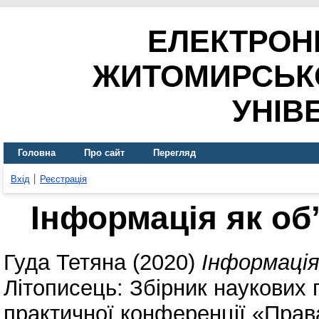
ЕЛЕКТРОН
ЖИТОМИРСЬК
УНІВ
Головна
Про сайт
Перегляд
Вхід
Реєстрація
Інформація як об
Гуда Тетяна
(2020)
Інформація
Літописець: Збірник наукових 
практичної конференції «Права