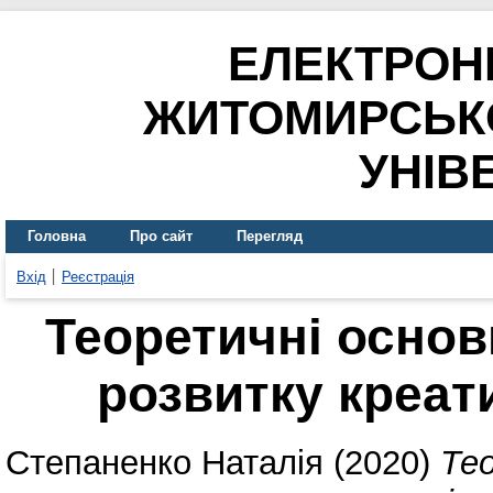
ЕЛЕКТРОН
ЖИТОМИРСЬК
УНІВ
Головна
Про сайт
Перегляд
Вхід
Реєстрація
Теоретичні основ
розвитку креат
Степаненко Наталія
(2020)
Тео