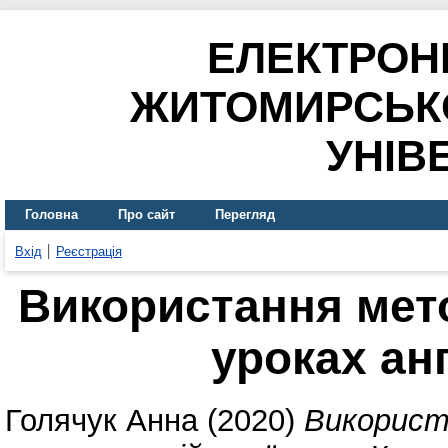
ЕЛЕКТРОН
ЖИТОМИРСЬК
УНІВ
Головна
Про сайт
Перегляд
Вхід
Реєстрація
Використання мето
уроках ан
Голячук Анна
(2020)
Використ