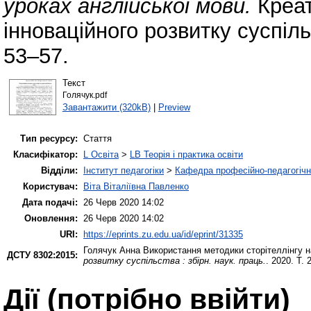
уроках англійської мови.
Креат
інноваційного розвитку суспільс
53–57.
Текст
Голячук.pdf
Завантажити (320kB)
|
Preview
Тип ресурсу:
Стаття
Класифікатор:
L Освіта
>
LB Теорія і практика освіти
Відділи:
Інститут педагогіки
>
Кафедра професійно-педагогічної
Користувач:
Віта Віталіївна Павленко
Дата подачі:
26 Черв 2020 14:02
Оновлення:
26 Черв 2020 14:02
URI:
https://eprints.zu.edu.ua/id/eprint/31335
Голячук Анна
Використання методики сторітеллінгу н
ДСТУ 8302:2015:
розвитку суспільства : збірн. наук. праць.
. 2020. Т. 
Дії ​​(потрібно ввійти)