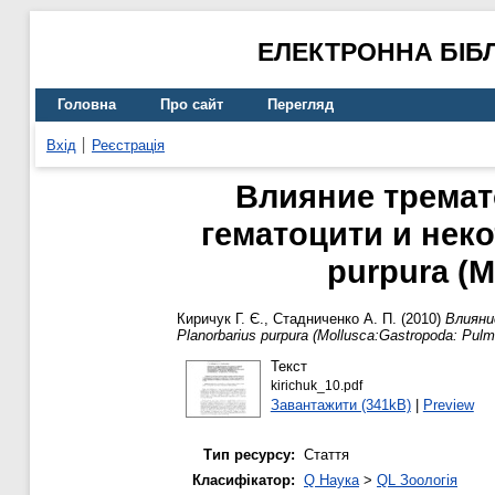
ЕЛЕКТРОННА БІБ
Головна
Про сайт
Перегляд
Вхід
Реєстрація
Влияние тремат
гематоцити и неко
purpura (M
Киричук Г. Є.
,
Стадниченко А. П.
(2010)
Влияни
Planorbarius purpura (Mollusca:Gastropoda: Pulmo
Текст
kirichuk_10.pdf
Завантажити (341kB)
|
Preview
Тип ресурсу:
Стаття
Класифікатор:
Q Наука
>
QL Зоологія