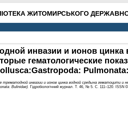
ЛІОТЕКА ЖИТОМИРСЬКОГО ДЕРЖАВНО
одной инвазии и ионов цинка
торые гематологические показ
ollusca:Gastropoda: Pulmonata:
е трематодной инвазии и ионов цинка водной средына гематоцити и 
nata: Bulinidae).
Гідробіологічний журнал. Т. 46, № 5. С. 111–120. ISSN 0