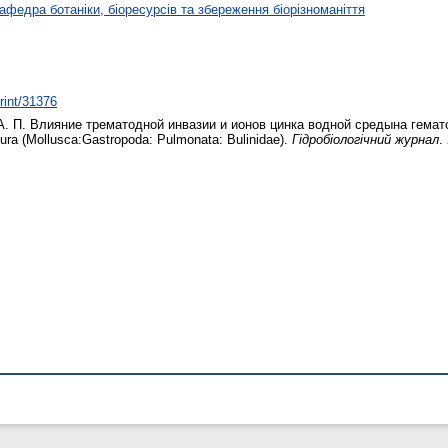
афедра ботаніки, біоресурсів та збереження біорізноманіття
print/31376
. П.
Влияние трематодной инвазии и ионов цинка водной средына гемат
ura (Mollusca:Gastropoda: Pulmonata: Bulinidae).
Гідробіологічний журнал
.