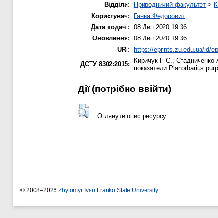
Відділи:
Природничий факультет
>
К
Користувач:
Ганна Федорович
Дата подачі:
08 Лип 2020 19:36
Оновлення:
08 Лип 2020 19:36
URI:
https://eprints.zu.edu.ua/id/e
Киричук Г. Є.
,
Стадниченко А
ДСТУ 8302:2015:
показатели Planorbarius purp
Дії ​​(потрібно ввійти)
Оглянути опис ресурсу
© 2008–2026
Zhytomyr Ivan Franko State University