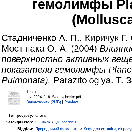
гемолимфы Pla
(Mollusc
Стадниченко А. П.
,
Киричук Г. 
Мостіпака О. А.
(2004)
Влияни
поверхностно-активных веще
показатели гемолимфы Planorb
Pulmonata).
Parazitologiya. Т. 
Текст
prz_2004_1_8_Stadnychenko.pdf
Завантажити (2MB)
|
Preview
Тип ресурсу:
Стаття
Класифікатор:
Q Наука
>
QL Зоологія
Відділи:
Природничий факультет
>
Кафедра ботаніки, біоресу