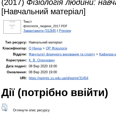
(2017)
Фізіологія людини: навч
[Навчальний матеріал]
Текст
фізіологія_людини_2017.PDF
Завантажити (312kB)
|
Preview
Тип ресурсу:
Навчальний матеріал
Класифікатор:
Q Наука
>
QP Фізіологія
Відділи:
Факультет фізичного виховання та спорту
>
Кафедра м
Користувач:
К. В. Олехнович
Дата подачі:
08 Вер 2020 19:00
Оновлення:
08 Вер 2020 19:00
URI:
https://eprints.zu.edu.ua/id/eprint/31454
Дії ​​(потрібно ввійти)
Оглянути опис ресурсу