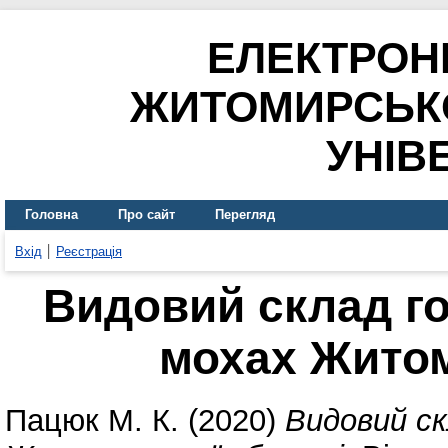
ЕЛЕКТРОН
ЖИТОМИРСЬК
УНІВ
Головна
Про сайт
Перегляд
Вхід
Реєстрація
Видовий склад го
мохах Житом
Пацюк М. К.
(2020)
Видовий ск