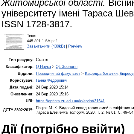
Житомирської області.
Вісник
університету імені Тараса Шевч
ISSN 1728-3817.
Текст
445-801-1-SM.pdf
Завантажити (430kB)
|
Preview
Тип ресурсу:
Стаття
Класифікатор:
Q Наука
>
QL Зоологія
Відділи:
Природничий факультет
>
Кафедра ботаніки, біоресу
Користувач:
Ганна Федорович
Дата подачі:
24 Вер 2020 15:14
Оновлення:
24 Вер 2020 15:16
URI:
https://eprints.zu.edu.ua/id/eprint/31541
Пацюк М. К.
Видовий склад голих амеб в епіфітних 
ДСТУ 8302:2015:
Тараса Шевченка. Історія
. 2020. Т. 2, № 81. С. 49–54
Дії ​​(потрібно ввійти)