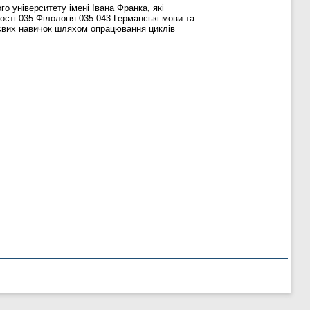
 університету імені Івана Франка, які
сті 035 Філологія 035.043 Германські мови та
нєвих навичок шляхом опрацювання циклів