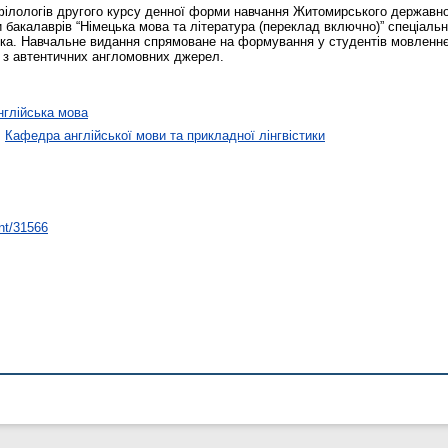
ілологів другого курсу денної форми навчання Житомирського державного
бакалаврів “Німецька мова та література (переклад включно)” спеціально
цька. Навчальне видання спрямоване на формування у студентів мовлен
в з автентичних англомовних джерел.
глійська мова
>
Кафедра англійської мови та прикладної лінгвістики
int/31566