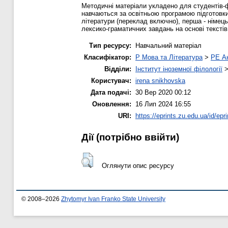
Методичні матеріали укладено для студентів-ф
навчаються за освітньою програмою підготовки 
літератури (переклад включно), перша - німе
лексико-граматичних завдань на основі тексті
Тип ресурсу:
Навчальний матеріал
Класифікатор:
P Мова та Література
>
PE Ан
Відділи:
Інститут іноземної філології
Користувач:
irena snikhovska
Дата подачі:
30 Вер 2020 00:12
Оновлення:
16 Лип 2024 16:55
URI:
https://eprints.zu.edu.ua/id/epr
Дії ​​(потрібно ввійти)
Оглянути опис ресурсу
© 2008–2026
Zhytomyr Ivan Franko State University