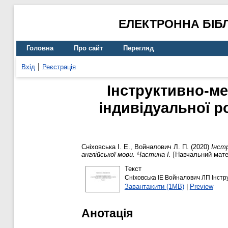
ЕЛЕКТРОННА БІБ
Головна
Про сайт
Перегляд
Вхід
Реєстрація
Інструктивно-ме
індивідуальної ро
Сніховська І. Е.
,
Войналович Л. П.
(2020)
Інстр
англійської мови. Частина І.
[Навчальний мате
Текст
Сніховська ІЕ Войналович ЛП Інстру
Завантажити (1MB)
|
Preview
Анотація