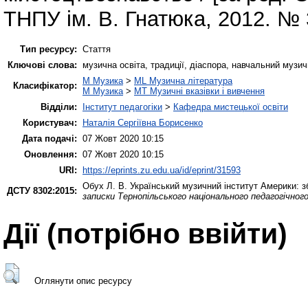
ТНПУ ім. В. Гнатюка, 2012. № 
Тип ресурсу:
Стаття
Ключові слова:
музична освіта, традиції, діаспора, навчальний музич
M Музика
>
ML Музична література
Класифікатор:
M Музика
>
MT Музичні вказівки і вивчення
Відділи:
Інститут педагогіки
>
Кафедра мистецької освіти
Користувач:
Наталія Сергіївна Борисенко
Дата подачі:
07 Жовт 2020 10:15
Оновлення:
07 Жовт 2020 10:15
URI:
https://eprints.zu.edu.ua/id/eprint/31593
Обух Л. В.
Український музичний інститут Америки: зб
ДСТУ 8302:2015:
записки Тернопільського національного педагогічног
Дії ​​(потрібно ввійти)
Оглянути опис ресурсу