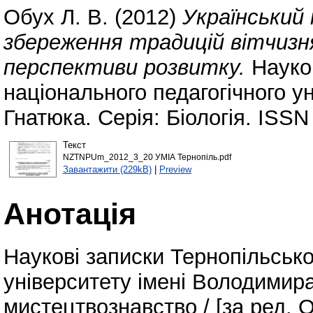
Обух Л. В.
(2012)
Український
збереження традицій вітчизня
перспективи розвитку.
Науков
національного педагогічного у
Гнатюка. Серія: Біологія. ISSN
Текст
NZTNPUm_2012_3_20 УМІА Тернопіль.pdf
Завантажити (229kB)
|
Preview
Анотація
Наукові записки Тернопільсько
університету імені Володимира
мистецтвознавство / [за ред. О