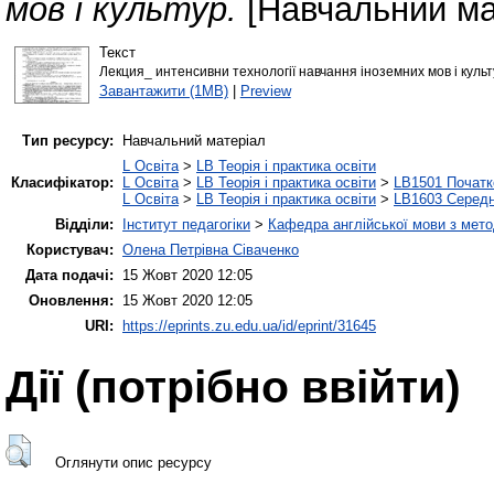
мов і культур.
[Навчальний ма
Текст
Лекция_ интенсивни технології навчання іноземних мов і культ
Завантажити (1MB)
|
Preview
Тип ресурсу:
Навчальний матеріал
L Освіта
>
LB Теорія і практика освіти
Класифікатор:
L Освіта
>
LB Теорія і практика освіти
>
LB1501 Початк
L Освіта
>
LB Теорія і практика освіти
>
LB1603 Середн
Відділи:
Інститут педагогіки
>
Кафедра англійської мови з мето
Користувач:
Олена Петрівна Сіваченко
Дата подачі:
15 Жовт 2020 12:05
Оновлення:
15 Жовт 2020 12:05
URI:
https://eprints.zu.edu.ua/id/eprint/31645
Дії ​​(потрібно ввійти)
Оглянути опис ресурсу