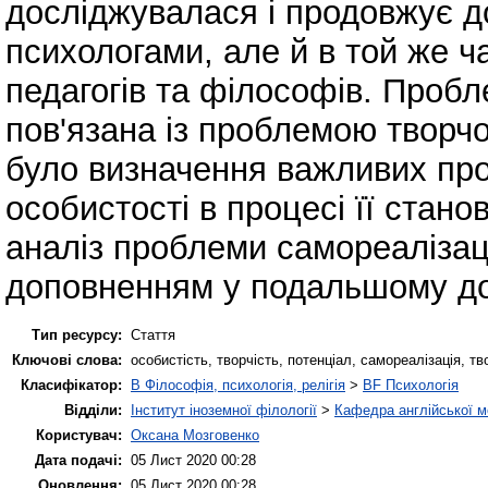
досліджувалася і продовжує д
психологами, але й в той же ч
педагогів та філософів. Пробл
пов'язана із проблемою творч
було визначення важливих про
особистості в процесі її стан
аналіз проблеми самореалізац
доповненням у подальшому до
Тип ресурсу:
Стаття
Ключові слова:
особистість, творчість, потенціал, самореалізація, тв
Класифікатор:
B Філософія, психологія, релігія
>
BF Психологія
Відділи:
Інститут іноземної філології
>
Кафедра англійської мо
Користувач:
Оксана Мозговенко
Дата подачі:
05 Лист 2020 00:28
Оновлення:
05 Лист 2020 00:28