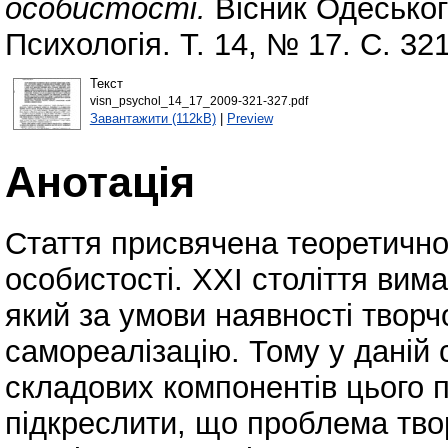
особистості.
Вісник Одеськог
Психологія. Т. 14, № 17. С. 3
Текст
visn_psychol_14_17_2009-321-327.pdf
Завантажити (112kB)
|
Preview
Анотація
Стаття присвячена теоретично
особистості. XXI століття вима
який за умови наявності творчо
самореалізацію. Тому у даній 
складових компонентів цього по
підкреслити, що проблема тво