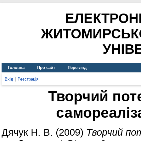
ЕЛЕКТРОН
ЖИТОМИРСЬК
УНІВ
Головна
Про сайт
Перегляд
Вхід
Реєстрація
Творчий пот
самореаліза
Дячук Н. В.
(2009)
Творчий пот