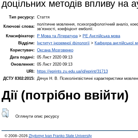
доцільних методів впливу на а
Тип ресурсу:
Стаття
політичне мовлення, психографологічний аналіз, коефі
Ключові слова:
зв’язності, коефіцієнт емболії.
Класифікатор:
P Мова та Література
>
PE Англійська мова
Відділи:
Інститут іноземної філології
>
Кафедра англійської мо
Користувач:
Оксана Мозговенко
Дата подачі:
05 Лист 2020 09:13
Оновлення:
05 Лист 2020 09:13
URI:
https://eprints.zu.edu.ua/id/eprint/31713
ДСТУ 8302:2015:
Дячук Н. В.
Психолінгвістичні характеристики мовлен
Дії ​​(потрібно ввійти)
Оглянути опис ресурсу
© 2008–2026
Zhytomyr Ivan Franko State University