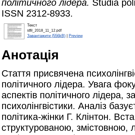
політичного лідера.
Studia pol
ISSN 2312-8933.
Текст
stfil_2018_11_12.pdf
Завантажити (556kB)
|
Preview
Анотація
Стаття присвячена психолінгв
політичного лідера. Увага фок
аспектів політичного лідера, з
психолінгвістики. Аналіз базу
політика-жінки Г. Клінтон. Вс
структурованою, змістовною, л