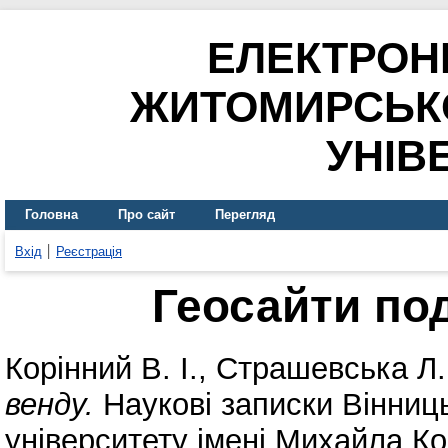
ЕЛЕКТРОН
ЖИТОМИРСЬК
УНІВ
Головна
Про сайт
Перегляд
Вхід
Реєстрація
Геосайти по
Корінний В. І.
,
Страшевська Л.
венду.
Наукові записки Вінниць
університету імені Михайла Ко