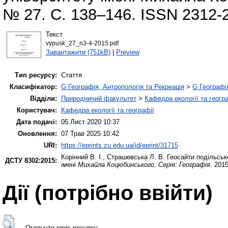
№ 27. С. 138–146. ISSN 2312-
Текст
vypusk_27_n3-4-2015.pdf
Завантажити (751kB)
|
Preview
Тип ресурсу:
Стаття
Класифікатор:
G Географія, Антропологія та Рекреація
>
G Географі
Відділи:
Природничий факультет
>
Кафедра екології та геогр
Користувач:
Кафедра екології та географії
Дата подачі:
05 Лист 2020 10:37
Оновлення:
07 Трав 2025 10:42
URI:
https://eprints.zu.edu.ua/id/eprint/31715
Корінний В. І.
,
Страшевська Л. В.
Геосайти подільськ
ДСТУ 8302:2015:
імені Михайла Коцюбинського. Серія: Географія
. 201
Дії ​​(потрібно ввійти)
Оглянути опис ресурсу