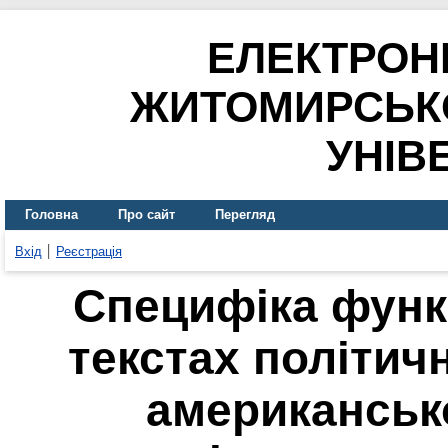
ЕЛЕКТРОН
ЖИТОМИРСЬК
УНІВ
Головна
Про сайт
Перегляд
Вхід
Реєстрація
Специфіка функ
текстах політич
американсько