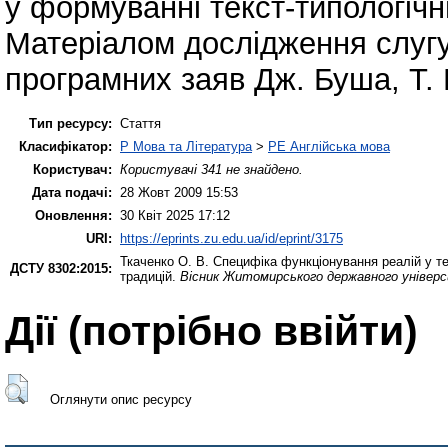
у формуванні текст-типологічн
Матеріалом дослідження слугу
програмних заяв Дж. Буша, Т. 
Тип ресурсу:
Стаття
Класифікатор:
P Мова та Література
>
PE Англійська мова
Користувач:
Користувачі 341 не знайдено.
Дата подачі:
28 Жовт 2009 15:53
Оновлення:
30 Квіт 2025 17:12
URI:
https://eprints.zu.edu.ua/id/eprint/3175
Ткаченко О. В.
Специфіка функціонування реалій у те
ДСТУ 8302:2015:
традицій.
Вісник Житомирського державного універс
Дії ​​(потрібно ввійти)
Оглянути опис ресурсу